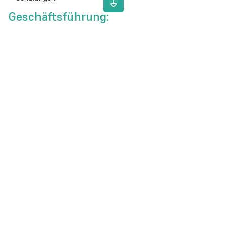
Geschäftsführung:
Herr Fabian Bleul und Herr Sascha Bleul
Hutbergstraße 31
90475 Nürnberg-Fischbach
Telefon: +49 (0)911-83-10-31
E-Mail:
info@dressel-seile.de
WWW:
www.dressel-seile.de