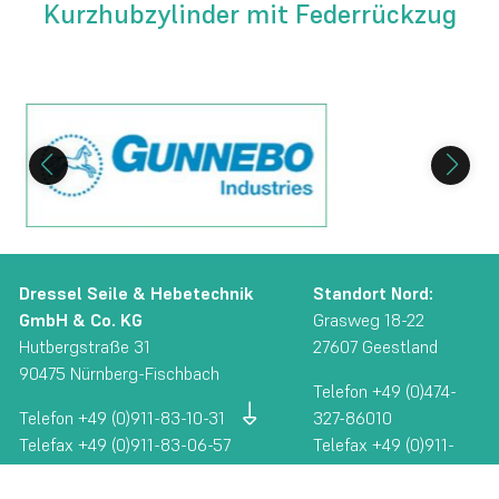
Kurzhubzylinder mit Federrückzug
Dressel Seile & Hebetechnik
Standort Nord:
GmbH & Co. KG
Grasweg 18-22
Hutbergstraße 31
27607 Geestland
90475 Nürnberg-Fischbach
Telefon +49 (0)474-
Telefon +49 (0)911-83-10-31
327-86010
Telefax +49 (0)911-83-06-57
Telefax +49 (0)911-
E-Mail
info@dressel-seile.de
83-06-57
E-Mail
info-