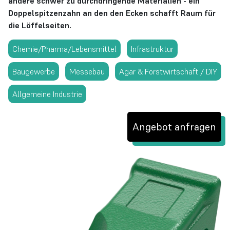
andere schwer zu durchdringende Materialien - ein
Doppelspitzenzahn an den den Ecken schafft Raum für
die Löffelseiten.
Chemie/Pharma/Lebensmittel
Infrastruktur
Baugewerbe
Messebau
Agar & Forstwirtschaft / DIY
Allgemeine Industrie
Angebot anfragen