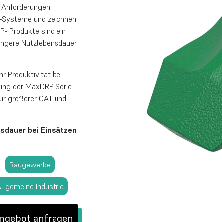
 Anforderungen
O-Systeme und zeichnen
- Produkte sind ein
 längere Nutzlebensdauer
 Produktivität bei
nzung der MaxDRP-Serie
ür größerer CAT und
nsdauer bei Einsätzen
Baugewerbe
llgemeine Industrie
ngebot anfragen