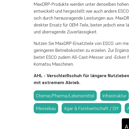
MaxDRP-Produkte werden unter denselben hohen
entwickelt und hergestellt wie auch andere ESC
sich durch herausragende Leistungen aus. MaxDRP
direkter Ersatz für OEM-Teile, bieten jedoch eine
und überragende Zuverlässigkeit.
Nutzen Sie MaxDRP-Ersatzteile von ESCO. um mehr
geringeren Betriebskosten zu erzielen. Zur Ergä
bietet ESCO zudem All-Cast-Messer und -Ecken f
Komatsu Maschinen.
AHL - Verschleißschuh für längere Nutzlebe
mit extremem Abrieb.
Chemie/Pharma/Lebensmittel
Infrastruktur
Messebau
Agar & Forstwirtschaft / DIY
A
A