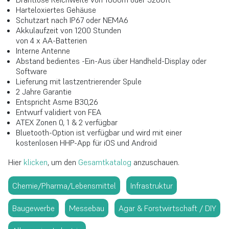
Harteloxiertes Gehäuse
Schutzart nach IP67 oder NEMA6
Akkulaufzeit von 1200 Stunden
von 4 x AA-Batterien
Interne Antenne
Abstand bedientes -Ein-Aus über Handheld-Display oder
Software
Lieferung mit lastzentrierender Spule
2 Jahre Garantie
Entspricht Asme B30,26
Entwurf validiert von FEA
ATEX Zonen 0, 1 & 2 verfügbar
Bluetooth-Option ist verfügbar und wird mit einer
kostenlosen HHP-App für iOS und Android
Hier
klicken
, um den
Gesamtkatalog
anzuschauen.
Chemie/Pharma/Lebensmittel
Infrastruktur
Baugewerbe
Messebau
Agar & Forstwirtschaft / DIY