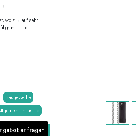
egt.
. wo z. B. auf sehr
ligrane Teile
Baugewerbe
llgemeine Industrie
ngebot anfragen