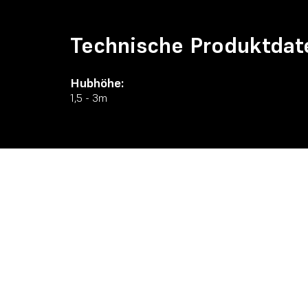
Technische Produktdat
Hubhöhe:
1,5 - 3m
Technische Datenblätte
Tabelle_Kito_LX.jpg