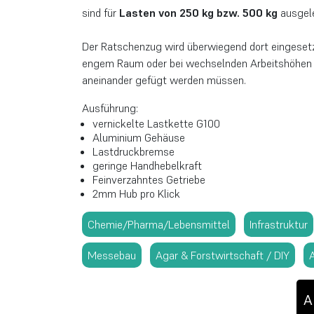
sind für
Lasten von 250 kg bzw. 500 kg
ausgel
Der Ratschenzug wird überwiegend dort eingesetzt
engem Raum oder bei wechselnden Arbeitshöhen fi
aneinander gefügt werden müssen.
Ausführung:
vernickelte Lastkette G100
Aluminium Gehäuse
Lastdruckbremse
geringe Handhebelkraft
Feinverzahntes Getriebe
2mm Hub pro Klick
Chemie/Pharma/Lebensmittel
Infrastruktur
Messebau
Agar & Forstwirtschaft / DIY
A
A