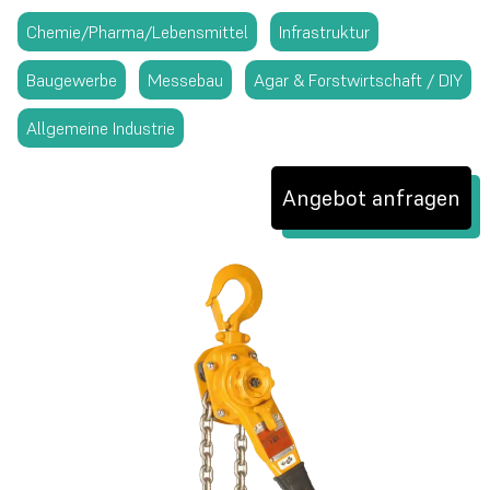
Chemie/Pharma/Lebensmittel
Infrastruktur
Baugewerbe
Messebau
Agar & Forstwirtschaft / DIY
Allgemeine Industrie
Angebot anfragen