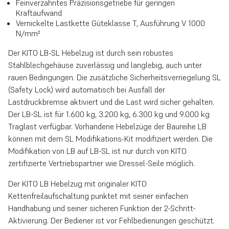
Feinverzahntes Präzisionsgetriebe f
ür geringen
Kraftaufwand
Vernickelte Lastkette
Güteklasse T, Ausführung V 1000
N/mm²
Der KITO LB-SL Hebelzug ist durch sein robustes
Stahlblechgehäuse zuverlässig und langlebig, auch unter
rauen Bedingungen. Die zusätzliche Sicherheitsverriegelung SL
(Safety Lock) wird automatisch bei Ausfall der
Lastdruckbremse aktiviert und die Last wird sicher gehalten.
Der LB-SL ist für 1.600 kg, 3.200 kg, 6.300 kg und 9.000 kg
Traglast verfügbar. Vorhandene Hebelzüge der Baureihe LB
können mit dem SL Modifikations-Kit modifiziert werden. Die
Modifikation von LB auf LB-SL ist nur durch von KITO
zertifizierte Vertriebspartner wie Dressel-Seile möglich.
Der KITO LB Hebelzug mit originaler KITO
Kettenfreilaufschaltung punktet mit seiner einfachen
Handhabung und seiner sicheren Funktion der 2-Schritt-
Aktivierung. Der Bediener ist vor Fehlbedienungen geschützt.