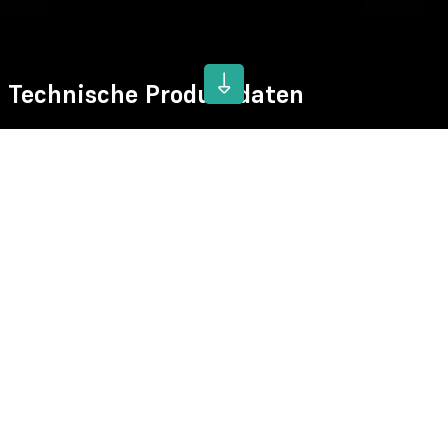
Technische Produktdaten
Gewicht:
0,4kg - 112kg
Tragfähigkeiten:
3,3t - 150t
Technische Datenblätter
Shackle no 858_specs.jpg