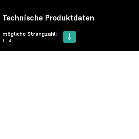
Technische Produktdaten
mögliche Strangzahl:
1 - 4
Nutzlänge:
1 - 6m
Nutzungswinkel:
0-45° / 45-60° / 0-90° / 90° / 90-120°
Tragfähigkeiten:
1,2t - 84t